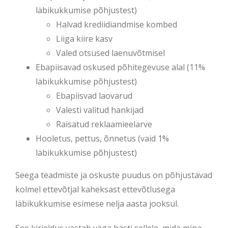
läbikukkumise põhjustest)
Halvad krediidiandmise kombed
Liiga kiire kasv
Valed otsused laenuvõtmisel
Ebapiisavad oskused põhitegevuse alal (11%
läbikukkumise põhjustest)
Ebapiisvad laovarud
Valesti valitud hankijad
Raisatud reklaamieelarve
Hooletus, pettus, õnnetus (vaid 1%
läbikukkumise põhjustest)
Seega teadmiste ja oskuste puudus on põhjustavad
kolmel ettevõtjal kaheksast ettevõtlusega
läbikukkumise esimese nelja aasta jooksul.