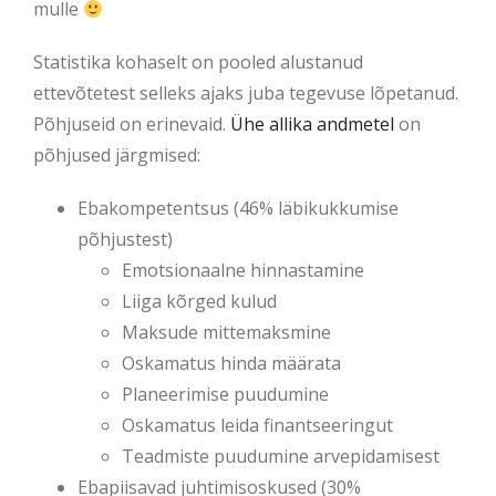
mulle
Statistika kohaselt on pooled alustanud
ettevõtetest selleks ajaks juba tegevuse lõpetanud.
Põhjuseid on erinevaid.
Ühe allika andmetel
on
põhjused järgmised:
Ebakompetentsus (46% läbikukkumise
põhjustest)
Emotsionaalne hinnastamine
Liiga kõrged kulud
Maksude mittemaksmine
Oskamatus hinda määrata
Planeerimise puudumine
Oskamatus leida finantseeringut
Teadmiste puudumine arvepidamisest
Ebapiisavad juhtimisoskused (30%