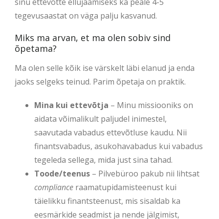
sinu ettevõtte ellujäämiseks ka peale 4-5
tegevusaastat on väga palju kasvanud.
Miks ma arvan, et ma olen sobiv sind
õpetama?
Ma olen selle kõik ise värskelt läbi elanud ja enda
jaoks selgeks teinud. Parim õpetaja on praktik.
Mina kui ettevõtja
– Minu missiooniks on
aidata võimalikult paljudel inimestel,
saavutada vabadus ettevõtluse kaudu. Nii
finantsvabadus, asukohavabadus kui vabadus
tegeleda sellega, mida just sina tahad.
Toode/teenus
– Pilvebüroo pakub nii lihtsat
compliance
raamatupidamisteenust kui
täielikku finantsteenust, mis sisaldab ka
eesmärkide seadmist ja nende jälgimist,