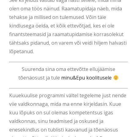
See kirjeldus vastab väga hästi sellele, mida mina
olen oma töös näinud. Raamatupidaja näeb, mida
tehakse ja millised on tulemused. Võin täie
kindlusega öelda, et kõik ettevõtjad, kes ei ole
finantsteemasid ja raamatupidamise korrasolekut
tähtsaks pidanud, on varem või veidi hiljem halvasti
lõpetanud.
Suurenda sina oma ettevõtte ellujäämise
tõenäosust ja tule
minu&Epu koolitusele
Kuuekuulise programmi vältel tegeleme just nende
viie valdkonnaga, mida ma enne kirjeldasin. Kuue
kuu lõpuks on sul olemas kompetentsus igas
valdkonnas, sinu teadmised ja oskused ja
enesekindlus on tublisti kasvanud ja tõenäosus