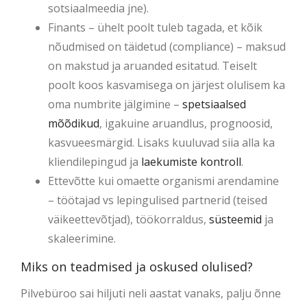
sotsiaalmeedia jne).
Finants – ühelt poolt tuleb tagada, et kõik
nõudmised on täidetud (compliance) – maksud
on makstud ja aruanded esitatud. Teiselt
poolt koos kasvamisega on järjest olulisem ka
oma numbrite jälgimine –
spetsiaalsed
mõõdikud
, igakuine aruandlus, prognoosid,
kasvueesmärgid. Lisaks kuuluvad siia alla ka
kliendilepingud ja
laekumiste kontroll
.
Ettevõtte kui omaette organismi arendamine
– töötajad vs lepingulised partnerid (teised
väikeettevõtjad), töökorraldus,
süsteemid
ja
skaleerimine.
Miks on teadmised ja oskused olulised?
Pilvebüroo sai hiljuti neli aastat vanaks, palju õnne