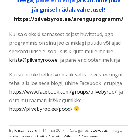
järgmisel nädalavahetusel!
https://pilvebyroo.ee/arenguprogramm/
Kui sa oleksid sarnasest asjast huvitatud, aga
programmis on sinu jaoks midagi puudu või ajad
seekord üldse ei sobi, siis kirjuta mulle meilile
krista@pilvebyroo.ee
ja pane end ootenimekirja.
Kui sul ei ole hetkel võimalik sellist investeeringut
teha, siis loe seda blogi, ühine Facebooki grupiga
https://www.facebook.com/groups/pilvebyroo/
ja
osta mu raamatuid&kogumikke
https://pilvebyroo.ee/pood/
By
Krista Teearu
|
11. mai 2017
|
Categories:
ettevõtlus
|
Tags:
asukohavaba äri
,
ettevõte
,
ettevõtlus
|
0 Comments