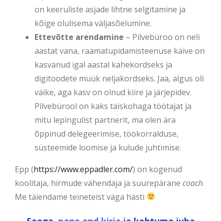
on keeruliste asjade lihtne selgitamine ja
kõige olulisema väljasõelumine.
Ettevõtte arendamine
– Pilvebüroo on neli
aastat vana, raamatupidamisteenuse käive on
kasvanud igal aastal kahekordseks ja
digitoodete müük neljakordseks. Jaa, algus oli
väike, aga kasv on olnud kiire ja järjepidev.
Pilvebürool on kaks täiskohaga töötajat ja
mitu lepingulist partnerit, ma olen ära
õppinud delegeerimise, töökorralduse,
süsteemide loomise ja kulude juhtimise.
Epp (
https://www.eppadler.com/
) on kogenud
koolitaja, hirmude vähendaja ja suurepärane
coach
.
Me täiendame teineteist väga hästi
Seega,
pane end kirja
ja kohtume juba