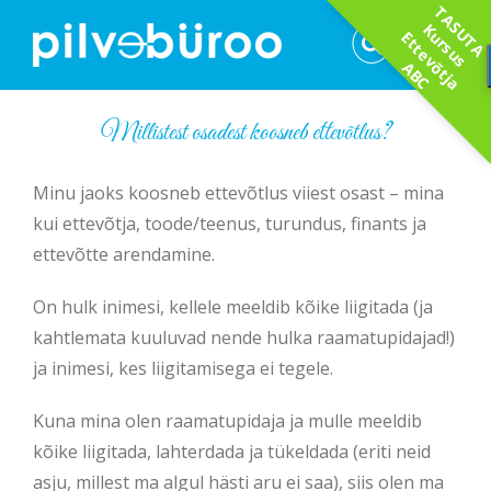
T
A
S
U
T
A
r
s
u
s
t
t
e
v
t
j
a
B
Skip
K
u
E
to
õ
A
C
content
Millistest osadest koosneb ettevõtlus?
Minu jaoks koosneb ettevõtlus viiest osast – mina
kui ettevõtja, toode/teenus, turundus, finants ja
ettevõtte arendamine.
On hulk inimesi, kellele meeldib kõike liigitada (ja
kahtlemata kuuluvad nende hulka raamatupidajad!)
ja inimesi, kes liigitamisega ei tegele.
Kuna mina olen raamatupidaja ja mulle meeldib
kõike liigitada, lahterdada ja tükeldada (eriti neid
asju, millest ma algul hästi aru ei saa), siis olen ma