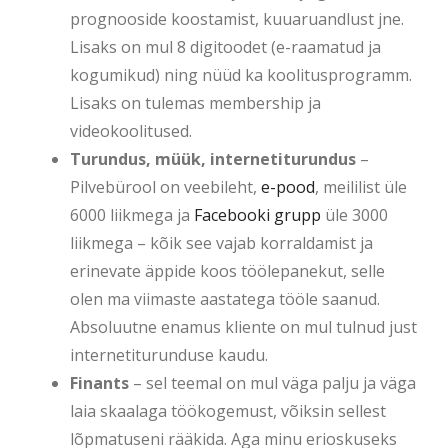
prognooside koostamist, kuuaruandlust jne.
Lisaks on mul 8 digitoodet (e-raamatud ja
kogumikud) ning nüüd ka koolitusprogramm.
Lisaks on tulemas membership ja
videokoolitused.
Turundus, müük, internetiturundus
–
Pilvebürool on veebileht,
e-pood
, meililist üle
6000 liikmega ja
Facebooki grupp
üle 3000
liikmega – kõik see vajab korraldamist ja
erinevate äppide koos töölepanekut, selle
olen ma viimaste aastatega tööle saanud.
Absoluutne enamus kliente on mul tulnud just
internetiturunduse kaudu.
Finants
– sel teemal on mul väga palju ja väga
laia skaalaga töökogemust, võiksin sellest
lõpmatuseni rääkida. Aga minu erioskuseks