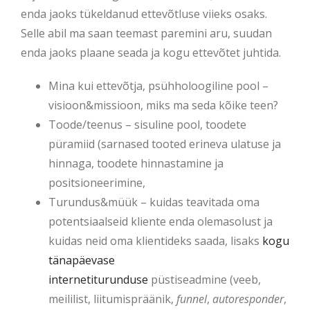
enda jaoks tükeldanud ettevõtluse viieks osaks.
Selle abil ma saan teemast paremini aru, suudan
enda jaoks plaane seada ja kogu ettevõtet juhtida.
Mina kui ettevõtja, psühholoogiline pool –
visioon&missioon, miks ma seda kõike teen?
Toode/teenus – sisuline pool, toodete
püramiid (sarnased tooted erineva ulatuse ja
hinnaga, toodete hinnastamine ja
positsioneerimine,
Turundus&müük – kuidas teavitada oma
potentsiaalseid kliente enda olemasolust ja
kuidas neid oma klientideks saada, lisaks
kogu
tänapäevase
internetiturunduse
püstiseadmine (veeb,
meililist, liitumispräänik,
funnel
,
autoresponder
,