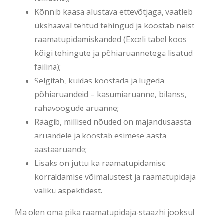
Kõnnib kaasa alustava ettevõtjaga, vaatleb
ükshaaval tehtud tehingud ja koostab neist
raamatupidamiskanded (Exceli tabel koos
kõigi tehingute ja põhiaruannetega lisatud
failina);
Selgitab, kuidas koostada ja lugeda
põhiaruandeid – kasumiaruanne, bilanss,
rahavoogude aruanne;
Räägib, millised nõuded on majandusaasta
aruandele ja koostab esimese aasta
aastaaruande;
Lisaks on juttu ka raamatupidamise
korraldamise võimalustest ja raamatupidaja
valiku aspektidest.
Ma olen oma pika raamatupidaja-staazhi jooksul