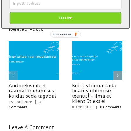
Comments
TELLIN!
Related Posts
POWERED BY
Andmekvaliteet
Kuidas hinnastada
raamatupidamises:
finantsjuhtimise
kuidas seda tagada?
teenust – ilma et
klient ütleks ei
15. aprill 2026
|
0
Comments
8. aprill 2026
|
0 Comments
Leave A Comment