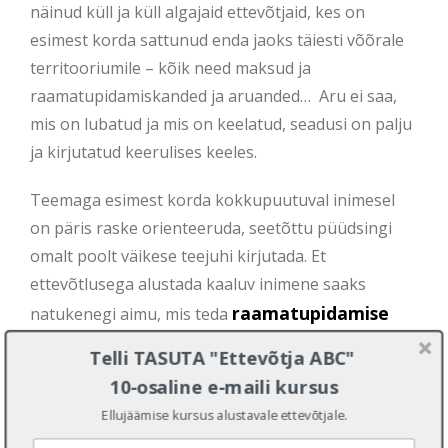
näinud küll ja küll algajaid ettevõtjaid, kes on
esimest korda sattunud enda jaoks täiesti võõrale
territooriumile – kõik need maksud ja
raamatupidamiskanded ja aruanded… Aru ei saa,
mis on lubatud ja mis on keelatud, seadusi on palju
ja kirjutatud keerulises keeles.
Teemaga esimest korda kokkupuutuval inimesel
on päris raske orienteeruda, seetõttu püüdsingi
omalt poolt väikese teejuhi kirjutada. Et
ettevõtlusega alustada kaaluv inimene saaks
raamatupidamise
natukenegi aimu, mis teda
poolel ees ootab ja juba alustanu ehk mõne hea
Telli TASUTA "Ettevõtja ABC"
näpunäite, kuidas oma elu lihtsamaks teha.
10-osaline e-maili kursus
Ellujäämise kursus alustavale ettevõtjale.
By
Krista Teearu
|
2. detsember 2014
|
Categories:
raamatupidamine
|
Tags:
e-raamat
,
raamatupidamine
|
0