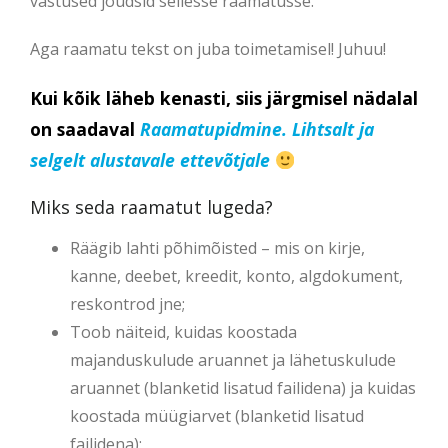
vastused jõudsid sellesse raamatusse.
Aga raamatu tekst on juba toimetamisel! Juhuu!
Kui kõik läheb kenasti, siis järgmisel nädalal
on saadaval
Raamatupidmine.
Lihtsalt ja
selgelt alustavale ettevõtjale
Miks seda raamatut lugeda?
Räägib lahti põhimõisted – mis on kirje,
kanne, deebet, kreedit, konto, algdokument,
reskontrod jne;
Toob näiteid, kuidas koostada
majanduskulude aruannet ja lähetuskulude
aruannet (blanketid lisatud failidena) ja kuidas
koostada müügiarvet (blanketid lisatud
failidena);