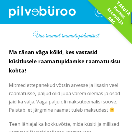
T
A
T
A
r
s
u
s
t
t
e
v
t
j
a
B
Skip
S
K
U
u
E
to
õ
A
C
content
Uus raamat raamatupidamisest
Ma tänan väga kõiki, kes vastasid
küsitlusele raamatupidamise raamatu sisu
kohta!
Mitmed ettepanekud võtsin arvesse ja lisasin veel
raamatusse, paljud olid juba varem olemas ja osad
jäid ka välja. Väga palju oli maksuteemalisi soove.
Paistab, et järgmine raamat tuleb maksudest
Teen lähiajal ka kokkuvõtte, mida küsiti ja millised